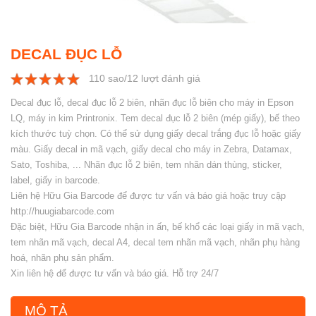
DECAL ĐỤC LỖ
110 sao/12 lượt đánh giá
1
2
3
4
5
Decal đục lỗ, decal đục lỗ 2 biên, nhãn đục lỗ biên cho máy in Epson
LQ, máy in kim Printronix. Tem decal đục lỗ 2 biên (mép giấy), bế theo
kích thước tuỳ chọn. Có thể sử dụng giấy decal trắng đục lỗ hoặc giấy
màu. Giấy decal in mã vạch, giấy decal cho máy in Zebra, Datamax,
Sato, Toshiba, ... Nhãn đục lỗ 2 biên, tem nhãn dán thùng, sticker,
label, giấy in barcode.
Liên hệ Hữu Gia Barcode để được tư vấn và báo giá hoặc truy cập
http://huugiabarcode.com
Đặc biệt, Hữu Gia Barcode nhận in ấn, bế khổ các loại giấy in mã vạch,
tem nhãn mã vạch, decal A4, decal tem nhãn mã vạch, nhãn phụ hàng
hoá, nhãn phụ sản phẩm.
Xin liên hệ để được tư vấn và báo giá. Hỗ trợ 24/7
MÔ TẢ