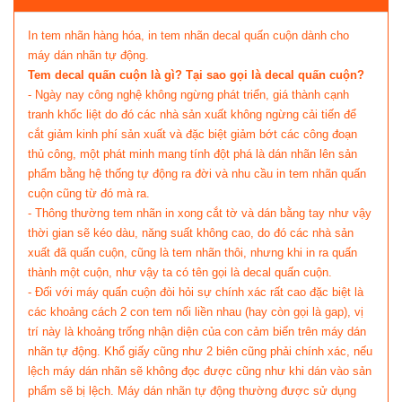
In tem nhãn hàng hóa, in tem nhãn decal quấn cuộn dành cho
máy dán nhãn tự động.
Tem decal quấn cuộn là gì? Tại sao gọi là decal quấn cuộn?
- Ngày nay công nghệ không ngừng phát triển, giá thành cạnh
tranh khốc liệt do đó các nhà sản xuất không ngừng cải tiến để
cắt giảm kinh phí sản xuất và đặc biệt giảm bớt các công đoạn
thủ công, một phát minh mang tính đột phá là dán nhãn lên sản
phẩm bằng hệ thống tự động ra đời và nhu cầu in tem nhãn quấn
cuộn cũng từ đó mà ra.
- Thông thường tem nhãn in xong cắt tờ và dán bằng tay như vậy
thời gian sẽ kéo dàu, năng suất không cao, do đó các nhà sản
xuất đã quấn cuộn, cũng là tem nhãn thôi, nhưng khi in ra quấn
thành một cuộn, như vậy ta có tên gọi là decal quấn cuộn.
- Đối với máy quấn cuộn đòi hỏi sự chính xác rất cao đặc biệt là
các khoảng cách 2 con tem nối liền nhau (hay còn gọi là gap), vị
trí này là khoảng trống nhận diện của con cảm biến trên máy dán
nhãn tự động. Khổ giấy cũng như 2 biên cũng phải chính xác, nếu
lệch máy dán nhãn sẽ không đọc được cũng như khi dán vào sản
phẩm sẽ bị lệch. Máy dán nhãn tự động thường được sử dụng